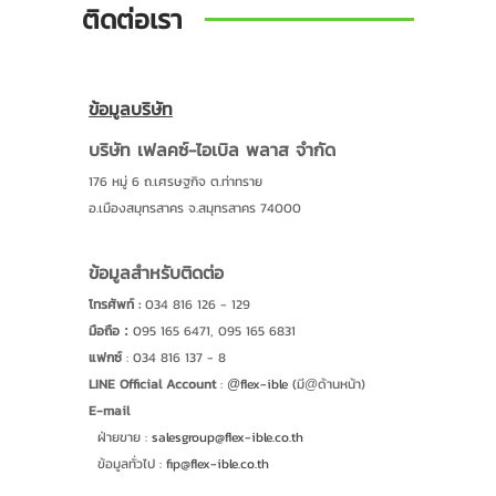
สินค้า
ติดต่อเรา
บัญชีผู้ใช้
ติดต่อเรา
ข้อมูลบริษัท
ขั้นตอนการสั่งซื้อ
บริษัท เฟลคซ์-ไอเบิล พลาส จำกัด
176 หมู่ 6 ถ.เศรษฐกิจ ต.ท่าทราย
แจ้งชำระเงิน
อ.เมืองสมุทรสาคร จ.สมุทรสาคร 74000
ข่าวสาร
ข้อมูลสำหรับติดต่อ
โปรโมชั่น
โทรศัพท์ :
034 816 126 - 129
ดาวน์โหลด
มือถือ
095 165 6471, 095 165 6831
:
แฟกซ์
: 034 816 137 - 8
เกี่ยวกับเรา
LINE Official Account​
:
flex-ible
(มี
ด้านหน้า)
@
@
E-mail
รางวัลการันตี
ฝ่ายขาย :
salesgroup@flex-ible.co.th
ข้อมูลทั่วไป :
fip@flex-ible.co.th